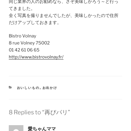
同じ業界の人のお勧めなら、さぞ美味しかろう～と行っ
てきました。
全く写真を撮りませんでしたが、美味しかったので住所
だけアップしておきます。
Bistro Volnay
8 rue Volney 75002
01 42 61 06 65
http://www.bistrovolnay.fr/
CATEGORIES
おいしいもの
,
お出かけ
8 Replies to “再びパリ”
愛ちゃんママ