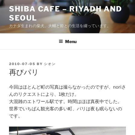
Skip
SHIBA CAFE – RIYADH AND
to
SEOUL
content
カナダ生まれの柴犬、大輔と姫との生活を綴っています。
Menu
POSTED
2010-07-05
BY
シオン
ON
再びパリ
今回はほとんど町の写真は撮らなかったのですが、noriさ
んのリクエストにより、1枚だけ。
大混雑のエトワール駅です。時間はほぼ真夜中でした。
世界でいちばん観光客の多い町、パリは夜も眠らないの
です。