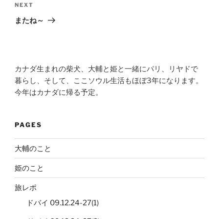
Next
NEXT
Post
またね～
カナダ生まれの柴犬、大輔と姫と一緒にパリ、リヤドで
暮らし、そして、ここソウル生活もほぼ3年になります。
今年はカナダに帰る予定。
PAGES
大輔のこと
姫のこと
旅レポ
ドバイ 09.12.24-27(1)