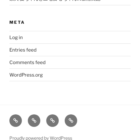
META
Log in
Entries feed
Comments feed
WordPress.org
大
姫
旅
笑
輔
の
レ
う
の
こ
ポ
柴
Proudly powered by WordPress