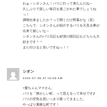
わぁ～シオンさん！パリに行って来たんだね～
久しぶりで楽しい毎日を過ごされた事でしょうね
っ！
満喫出来ましたか？って聞くだけ野暮かな（笑）
こちらで、シオンさんが紹介するパリを又見る事が
出来て嬉しいな～
シオンさんのパリ日記も砂漠の国日記もどちらも大
好きです＾＾
また行けると良いですねっ！！
シオン
2010-07-06 AT 10:08 AM
>愛ちゃんママさん、
パリを「懐かしい町」って思えるって幸せです♪
パリの空気を思いっきり吸ってきました。
やっぱり素敵な町です！