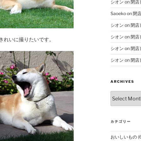
シオン
on
閉店
Saoeko
on
閉
シオン
on
閉店
シオン
on
閉店
きれいに撮りたいです。
シオン
on
閉店
シオン
on
閉店
ARCHIVES
Archives
カテゴリー
おいしいもの
(