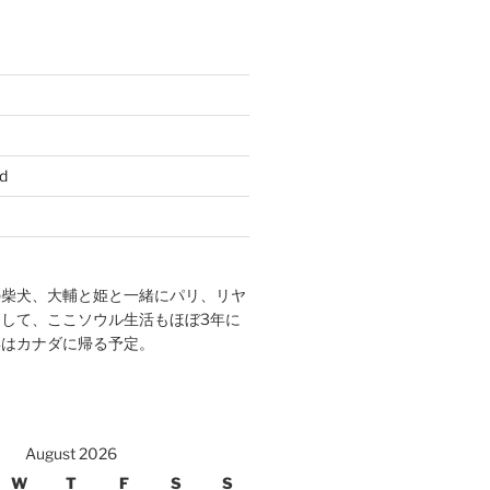
d
の柴犬、大輔と姫と一緒にパリ、リヤ
して、ここソウル生活もほぼ3年に
年はカナダに帰る予定。
August 2026
W
T
F
S
S