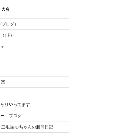
E 支店
(ブログ）
（HP)
フェ
と楽
．
っそりやってます
リー ブログ
と三毛猫 心ちゃんの勝浦日記