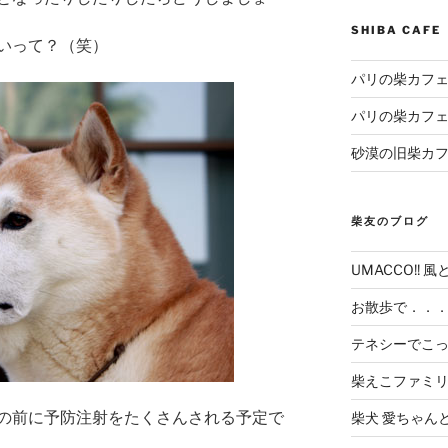
SHIBA CAF
いって？（笑）
パリの柴カフェ
パリの柴カフェ
砂漠の旧柴カ
柴友のブログ
UMACCO!! 風
お散歩で．．
テネシーでこ
柴えこファミ
の前に予防注射をたくさんされる予定で
柴犬 愛ちゃん