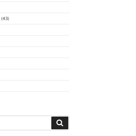
ア
(43)
Search