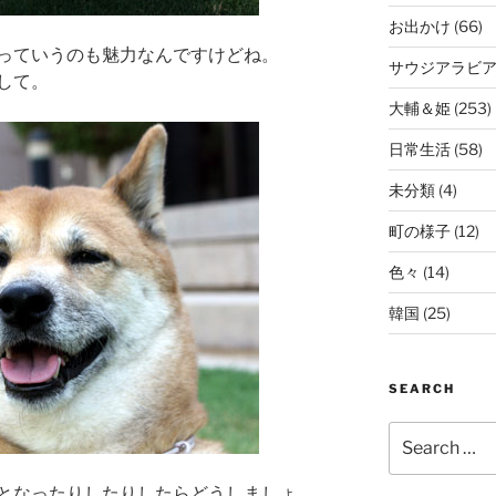
お出かけ
(66)
っていうのも魅力なんですけどね。
サウジアラビ
して。
大輔＆姫
(253)
日常生活
(58)
未分類
(4)
町の様子
(12)
色々
(14)
韓国
(25)
SEARCH
Search
for:
となったりしたりしたらどうしましょ