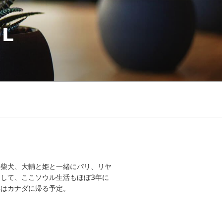
UL
の柴犬、大輔と姫と一緒にパリ、リヤ
して、ここソウル生活もほぼ3年に
年はカナダに帰る予定。