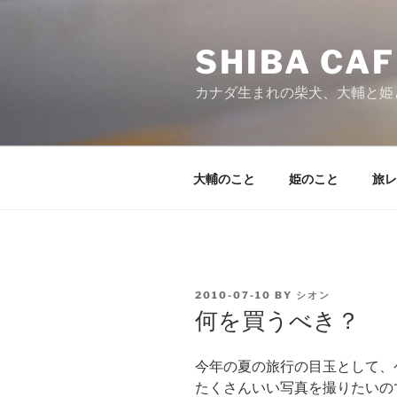
Skip
to
SHIBA CAF
content
カナダ生まれの柴犬、大輔と姫
大輔のこと
姫のこと
旅レ
POSTED
2010-07-10
BY
シオン
ON
何を買うべき？
今年の夏の旅行の目玉として、
たくさんいい写真を撮りたいの