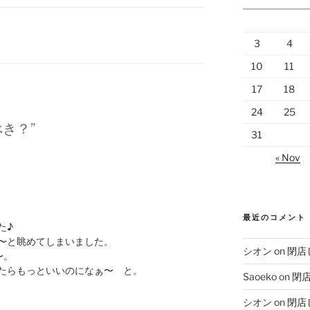
3
4
10
11
17
18
24
25
うべき？”
31
« Nov
最近のコメント
た♪
〜と眺めてしまいました。
シオン
on
閉店
〜。
たらもっといいのになぁ〜 と。
Saoeko
on
閉
シオン
on
閉店