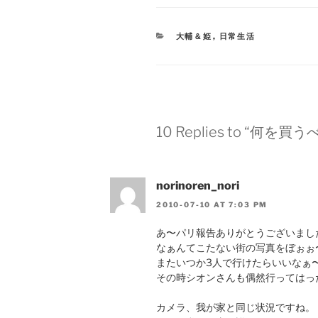
CATEGORIES
大輔＆姫
,
日常生活
10 Replies to “何を買
norinoren_nori
2010-07-10 AT 7:03 PM
あ〜パリ報告ありがとうございまし
なぁんてこたない街の写真をぼぉぉ
またいつか3人で行けたらいいなぁ
その時シオンさんも偶然行ってはっ
カメラ、我が家と同じ状況ですね。