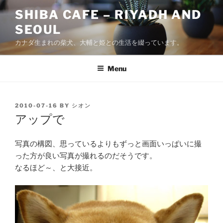
Skip
SHIBA CAFE – RIYADH AND
to
SEOUL
content
カナダ生まれの柴犬、大輔と姫との生活を綴っています。
Menu
POSTED
2010-07-16
BY
シオン
ON
アップで
写真の構図、思っているよりもずっと画面いっぱいに撮
った方が良い写真が撮れるのだそうです。
なるほど～、と大接近。