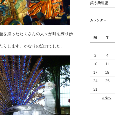
笑う柴連盟
カレンダー
籠を持ったたくさんの人々が町を練り歩
M
T
たりします。かなりの迫力でした。
3
4
10
11
17
18
24
25
31
« Nov