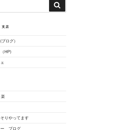
Search
E 支店
(ブログ）
（HP)
フェ
と楽
．
っそりやってます
リー ブログ