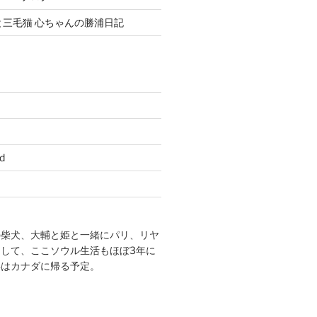
と三毛猫 心ちゃんの勝浦日記
d
の柴犬、大輔と姫と一緒にパリ、リヤ
して、ここソウル生活もほぼ3年に
年はカナダに帰る予定。