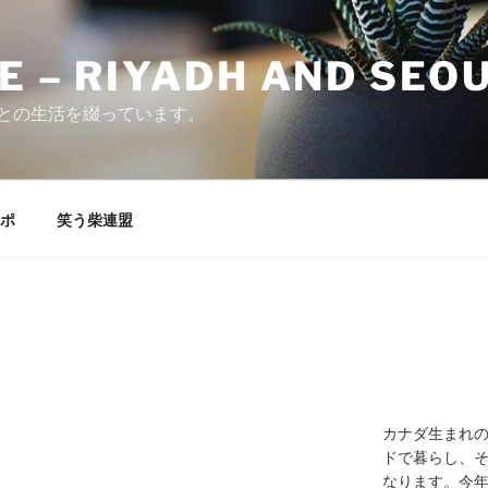
E – RIYADH AND SEO
との生活を綴っています。
ポ
笑う柴連盟
カナダ生まれ
ドで暮らし、そ
なります。今