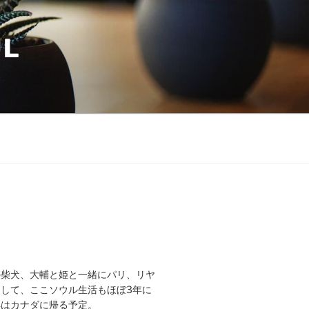
UL
の柴犬、大輔と姫と一緒にパリ、リヤ
して、ここソウル生活もほぼ3年に
年はカナダに帰る予定。