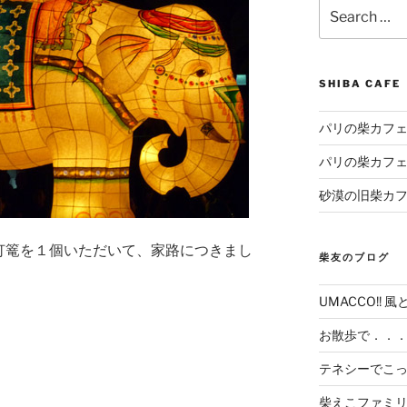
Search
for:
SHIBA CAF
パリの柴カフェ
パリの柴カフェ
砂漠の旧柴カ
灯篭を１個いただいて、家路につきまし
柴友のブログ
UMACCO!! 風
お散歩で．．
テネシーでこ
柴えこファミ