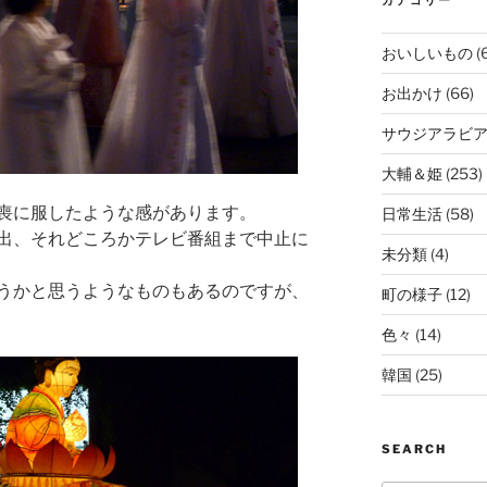
おいしいもの
(
お出かけ
(66)
サウジアラビ
大輔＆姫
(253)
喪に服したような感があります。
日常生活
(58)
出、それどころかテレビ番組まで中止に
未分類
(4)
うかと思うようなものもあるのですが、
町の様子
(12)
色々
(14)
韓国
(25)
SEARCH