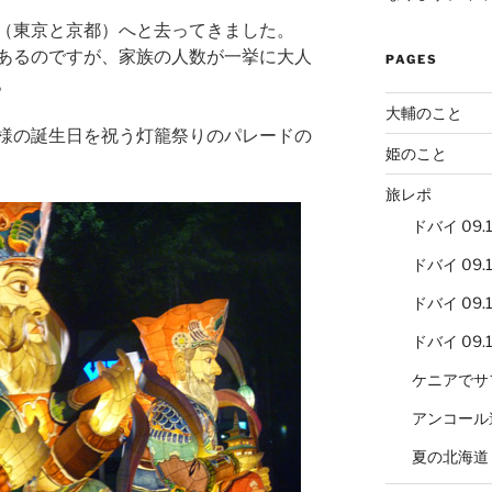
（東京と京都）へと去ってきました。
あるのですが、家族の人数が一挙に大人
PAGES
。
大輔のこと
様の誕生日を祝う灯籠祭りのパレードの
姫のこと
旅レポ
ドバイ 09.12
ドバイ 09.12
ドバイ 09.12
ドバイ 09.12
ケニアでサ
アンコール
夏の北海道