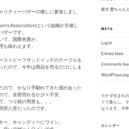
柴犬 愛ちゃん
ャリティーバザーの催しに参加しまし
 Women’s Association)という組織が主催し
META
バザーです。
いて、国際色豊か。
Log in
理も味わえます。
Entries feed
ーストビーフサンドイッチのテーブルを
Comments fee
ったので、今年は商品を売るだけにしま
WordPress.org
たので、かなり手馴れてきた感があった
ので、全部売れるか少々不安。
カナダ生まれ
て、つり銭の用意も。。。
ドで暮らし、そ
なります。今
四苦八苦だったのです。
キー、キャンディーにワイン。
カレンダー