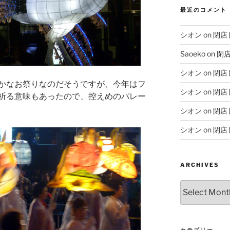
最近のコメント
シオン
on
閉店
Saoeko
on
閉
シオン
on
閉店
かなお祭りなのだそうですが、今年はフ
シオン
on
閉店
祈る意味もあったので、控えめのパレー
シオン
on
閉店
シオン
on
閉店
ARCHIVES
Archives
カテゴリー