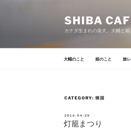
Skip
to
SHIBA CAF
content
カナダ生まれの柴犬、大輔と姫
大輔のこと
姫のこと
旅レ
CATEGORY:
韓国
POSTED
2014-04-29
ON
灯籠まつり